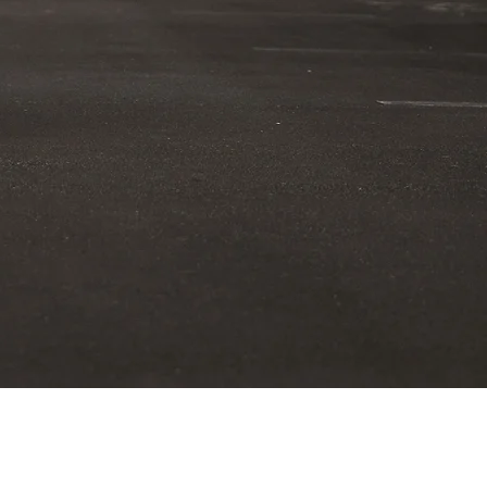
✉
contact@combobongos.
© 2025 by Combo
com