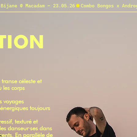
 Bijane @ Macadam - 23.05.26
TION
 transe céleste et
ù les corps
es voyages
énergiques toujours
ssif, texturé et
t les danseur·ses dans
ents. En parallèle de