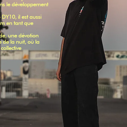
 dans le développement
 DY10, il est aussi
am en tant que
nde, une dévotion
 de la nuit, où la
collective