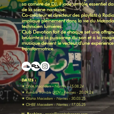
sa carrière de DJ, il joue un rôle essentiel
de la scène nantaise.
Co-créateur et directeur des playlists à Radio
impliqué pleinement dans la vie du Macad
technicien lumières.
Club Devotion fait de chaque set une offra
brûlante à la puissance du son et à la magie
musique devient le vecteur d'une expérience 
transformatrice.
DATES :
✴ DIVA Macadam - Nantes - 15.08.24
✴ Rumble Trumble LRDV - Rennes - 20.09.24
✴ Gloria Macadam - Nantes - 30.03.25
✴ OHBE Macadam - Nantes - 17.05.25
✉
Booking
:
anais@combobongos.com