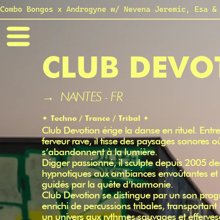
Combo Bongos x Androgyne w/ Nevena Jeremic, Esa &
CLUB DEVO
→ NANTES - FR
✦ Techno / Trance / Tribal ✦
Club Devotion érige la danse en rituel. Entre
ferveur rave, il tisse des paysages sonores o
s’abandonnent à la lumière.
Digger passionné, il sculpte depuis 2005 d
hypnotiques aux ambiances envoûtantes et 
guidés par la quête d’harmonie.
Club Devotion se distingue par un son progre
enrichi de percussions tribales, transportan
un univers aux rythmes sauvages et effervesc