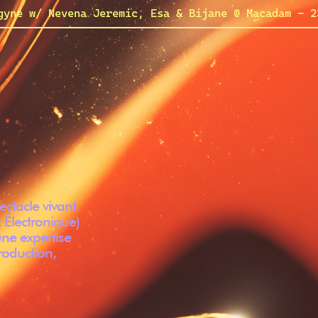
tacle vivant.
 Électronique)
une expertise
roduction,