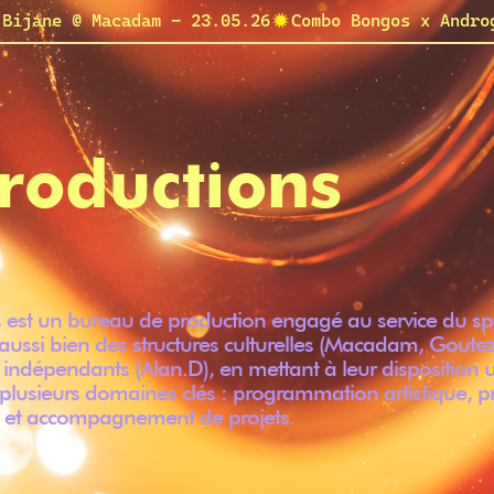
 Bijane @ Macadam - 23.05.26
roductions
st un bureau de production engagé au service du spec
ussi bien des structures culturelles (Macadam, Goutez
s indépendants (Alan.D), en mettant à leur disposition 
lusieurs domaines clés : programmation artistique, p
et accompagnement de projets.