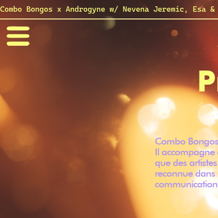
Combo Bongos x Androgyne w/ Nevena Jeremic, Esa &
P
Combo Bongos e
Il accompagne a
que des artiste
reconnue dans p
communication 