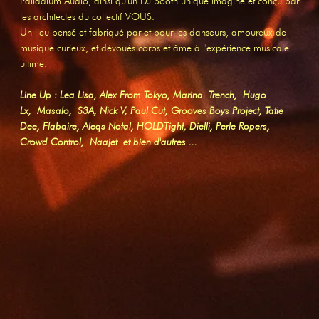
Palladium Audio, ainsi qu'un DJ booth unique imaginé et conçu par
les architectes du collectif VOUS.
Un lieu pensé et fabriqué par et pour les danseurs, amoureux de
musique curieux, et dévoués corps et âme à l'expérience musicale
ultime.
Line Up : Lea Lisa, Alex From Tokyo, Marina Trench, Hugo
Lx, Masalo, S3A, Nick V, Paul Cut, Grooves Boys Project, Tatie
Dee, Flabaire, Aleqs Notal, HOLDTight, Dielli, Perle Ropers,
Crowd Control, Naajet et bien d'autres ...