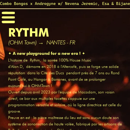
Combo Bongos x Androgyne w/ Nevena Jeremic, Esa & Bijane
RYTHM
(OHM Town) → NANTES - FR
✦ A new playground for a new era ! ✦
L'histoire de Rythm, la soirée 100% House Music
d'Alan.D, démarre en 2018 à l'Altercafé, puis se forge une solide
réputation dans la Cité des Ducs pendant près de 7 ans au Rond
Point Café, au Hangar à Bananes, avant de se prolonger
aujourd'hui à OHMTown !
Ouvert depuis avril 2023 par l'équipe de Macadam, son voisin
direct, ce bar aux multiples facettes s'appuie sur une
programmation versatile et solaire, où la ligne directrice est celle du
groove.
Preuve en est : la pièce maîtresse du lieu est sans aucun doute son
système de sonorisation de haute volée, fabriqué par les artisans de